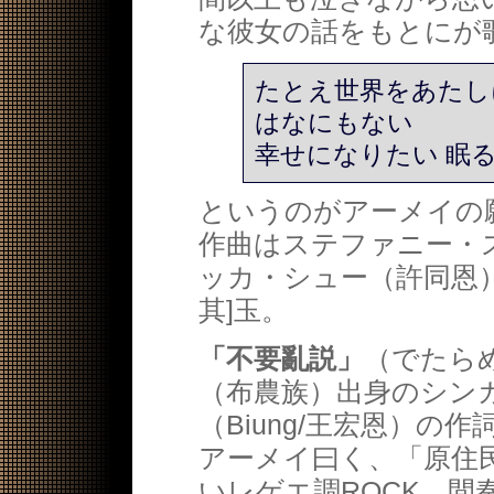
な彼女の話をもとにが
たとえ世界をあたし
はなにもない
幸せになりたい 眠
というのがアーメイの
作曲はステファニー・
ッカ・シュー（許同恩）
其]玉。
「不要亂説」
（でたら
（布農族）出身のシン
（Biung/王宏恩）の
アーメイ曰く、「原住
いレゲエ調ROCK。