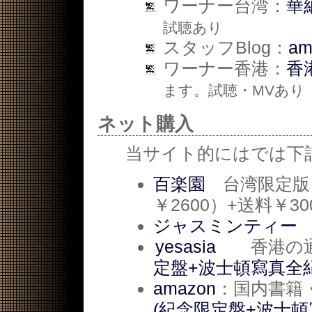
ワーナー台湾：
華
試聴あり
スタッフBlog：
a
ワーナー香港：
香港
ます。試聴・MVあり
ネット購入
当サイト的にはでは下
百楽園
台湾限定版：
￥2600）+送料￥30
ジャスミンティー
yesasia
香港の通販
定盤+波士頓寫真全紀
amazon
：国内書籍・
(紀念限定盤+波士頓寫