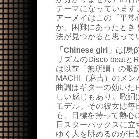
テーマになっています
アーメイはこの「平常
か。困難にあったとき
法が見つかると思って
「Chinese girl」
は[烏
リズムのDisco beat
は以前「無所謂」の歌
MACHI（麻吉）のメ
曲調はギターの効いたP
しい感じもあり。歌詞
モデル。その彼女は毎
も、目標を持って熱心
日スターバックスに立
ゆく人を眺めるのが日