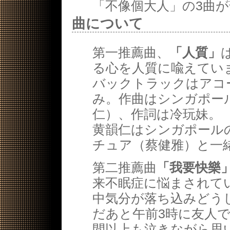
「不像個大人」の3曲
曲について
第一推薦曲、
「人質」
る心を人質に喩えてい
バックトラックはアコ
み。作曲はシンガポー
仁）、作詞は冷玩妹。
黄韻仁はシンガポール
チュア（蔡健雅）と一
第二推薦曲
「我要快樂
来不眠症に悩まされて
中気分が落ち込みどう
だあと午前3時に友人で
間以上も泣きながら思