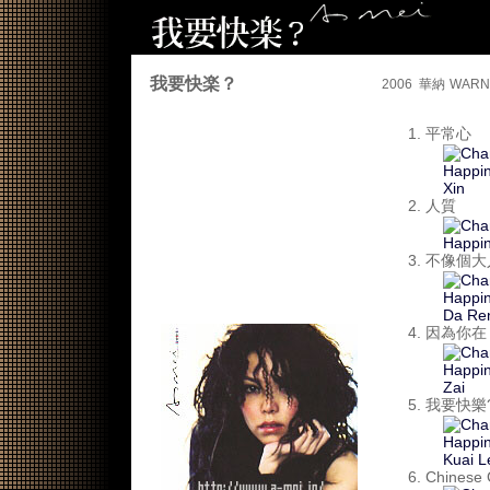
我要快楽？
2006 華納
WARN
平常心
人質
不像個大
因為你在
我要快樂
Chinese G