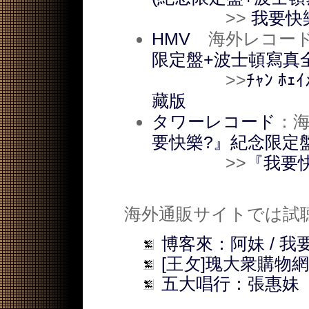
>>
我要快樂?
HMV
海外レコード・
限定盤+波士頓寫真
>>
ﾁｬﾝ ﾎ
藏版
タワーレコード
：海
要快樂?』紀念限定
>>
『我要
海外通販サイトでは試
博客來：阿妹 / 我
[王攵]瑰大衆購物
五大唱行：張惠妹