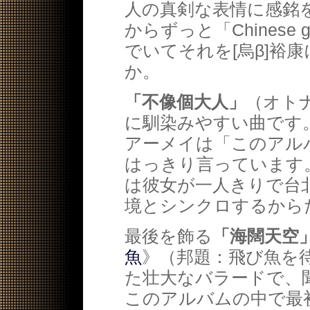
人の真剣な表情に感銘
からずっと「Chinese
でいてそれを[烏β]裕
か。
「不像個大人」
（オト
に馴染みやすい曲です
アーメイは「このアル
はっきり言っています
は彼女が一人きりで台
境とシンクロするから
最後を飾る
「海闊天空
魚
》（邦題：飛び魚を
た壮大なバラードで、
このアルバムの中で最