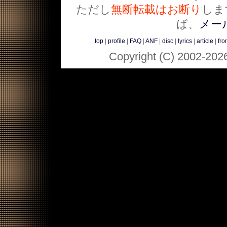
ただし
無断転載はお断り
しま
ば、
メー
top
|
profile
|
FAQ
|
ANF
|
disc
|
lyrics
|
article
|
fro
Copyright (C) 2002-202