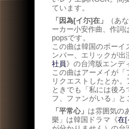
ています。
「因為[イ尓]在」
（あ
ーカー小安作曲、作詞
popsです。
この曲は韓国のボーイズ
ンバー、エリックが出
社員
》の台湾版エンデ
この曲はアーメイが「
リクエストしたとか。
ときでも「私には後ろ
フ、ファンがいる」と
「平常心」
は雰囲気の
樂」は韓国ドラマ《
在
が分かりません）の台