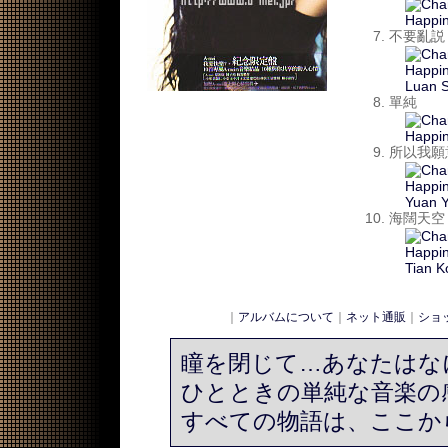
不要亂説
單純
所以我願
海闊天空
｜
アルバムについて
｜
ネット通販
｜
ショ
瞳を閉じて…あなたはな
ひとときの単純な音楽の
すべての物語は、ここか